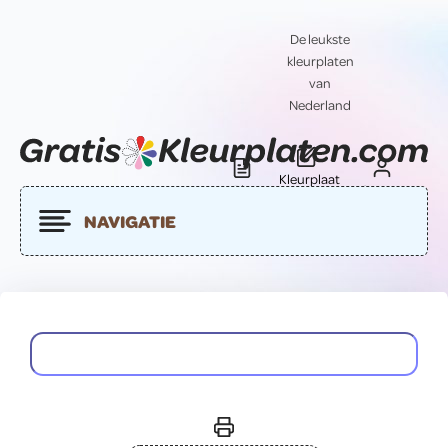
De leukste
kleurplaten
van
Nederland
Kleurplaat
Blog
Contact
insturen
NAVIGATIE