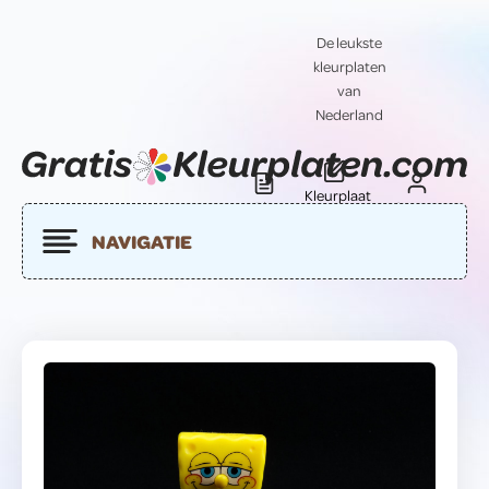
De leukste
kleurplaten
van
Nederland
Kleurplaat
Blog
Contact
insturen
NAVIGATIE