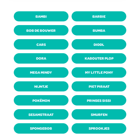
BAMBI
BARBIE
BOB DE BOUWER
BUMBA
CARS
DIDDL
DORA
KABOUTER PLOP
MEGA MINDY
MY LITTLE PONY
NIJNTJE
PIET PIRAAT
POKÉMON
PRINSES SISSI
SESAMSTRAAT
SMURFEN
SPONGEBOB
SPROOKJES