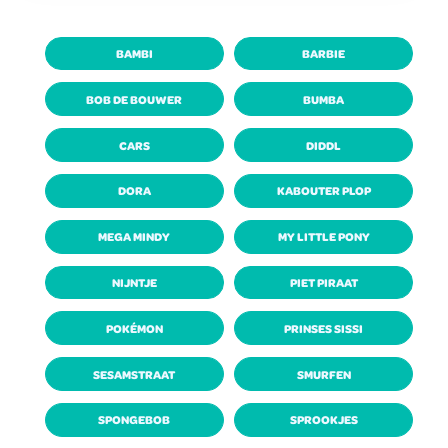
BAMBI
BARBIE
BOB DE BOUWER
BUMBA
CARS
DIDDL
DORA
KABOUTER PLOP
MEGA MINDY
MY LITTLE PONY
NIJNTJE
PIET PIRAAT
POKÉMON
PRINSES SISSI
SESAMSTRAAT
SMURFEN
SPONGEBOB
SPROOKJES