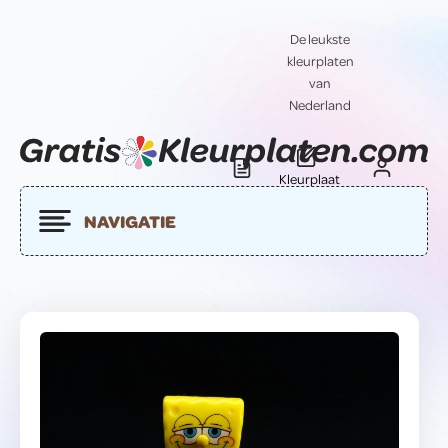
De leukste
kleurplaten
van
Nederland
Kleurplaat
Blog
Contact
insturen
NAVIGATIE