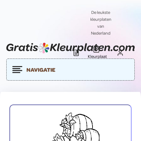
De leukste
kleurplaten
van
Nederland
Kleurplaat
Blog
Contact
insturen
NAVIGATIE