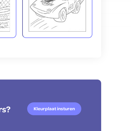
rs?
Kleurplaat insturen