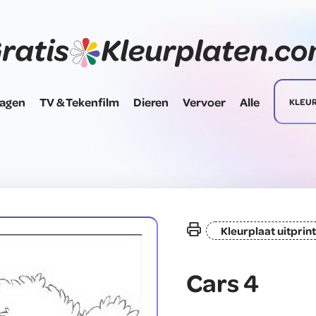
dagen
TV & Tekenfilm
Dieren
Vervoer
Alle
KLEU
Kleurplaat uitprin
Cars 4