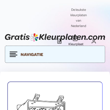
De leukste
kleurplaten
van
Nederland
Kleurplaat
Blog
Contact
insturen
NAVIGATIE