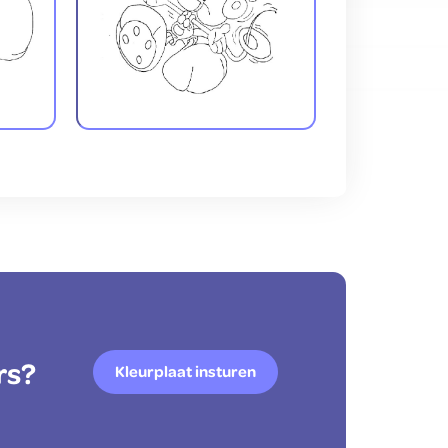
rs?
Kleurplaat insturen