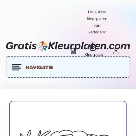
De leukste
kleurplaten
van
Nederland
Kleurplaat
Blog
Contact
insturen
NAVIGATIE