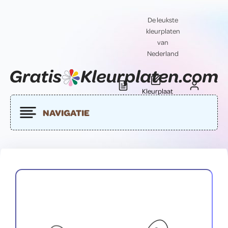
De leukste
kleurplaten
van
Nederland
Kleurplaat
Blog
Contact
insturen
NAVIGATIE