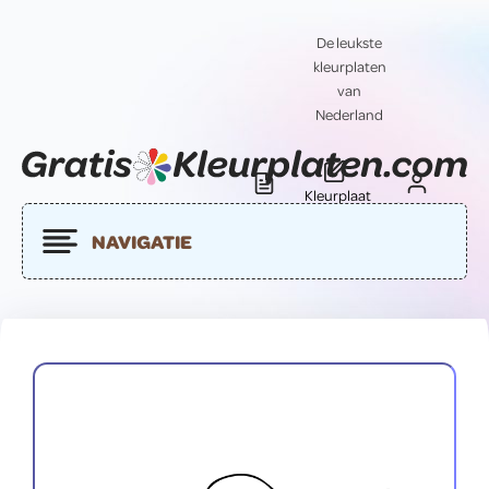
De leukste
kleurplaten
van
Nederland
Kleurplaat
Blog
Contact
insturen
NAVIGATIE