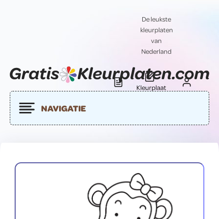
De leukste
kleurplaten
van
Nederland
Kleurplaat
Blog
Contact
insturen
NAVIGATIE