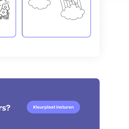
rs?
Kleurplaat insturen