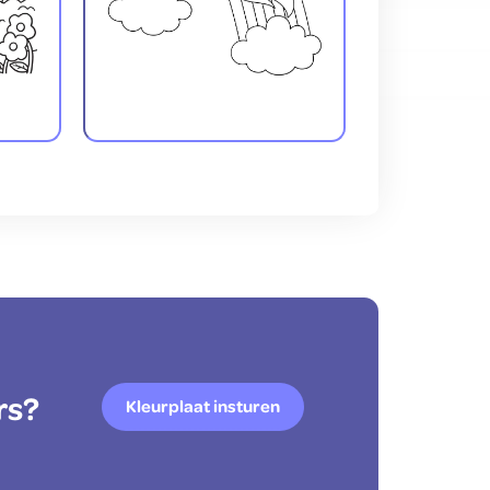
rs?
Kleurplaat insturen