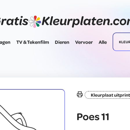
dagen
TV & Tekenfilm
Dieren
Vervoer
Alle
KLEU
Kleurplaat uitprin
Poes 11