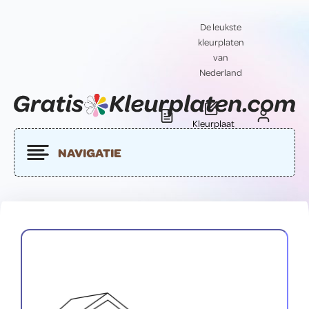
De leukste
kleurplaten
van
Nederland
Kleurplaat
Blog
Contact
insturen
NAVIGATIE