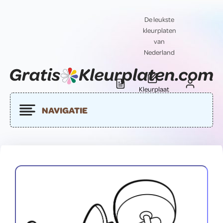
De leukste
kleurplaten
van
Nederland
Kleurplaat
Blog
Contact
insturen
NAVIGATIE