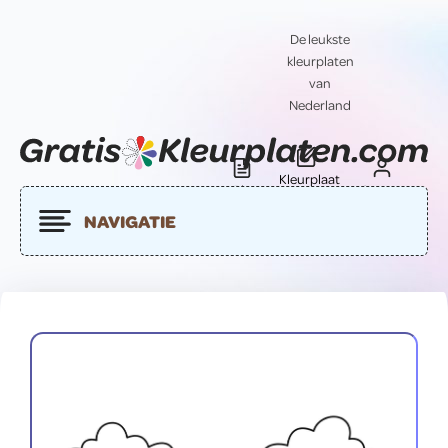
De leukste
kleurplaten
van
Nederland
Kleurplaat
Blog
Contact
insturen
NAVIGATIE