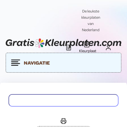
De leukste
kleurplaten
van
Nederland
Kleurplaat
Blog
Contact
insturen
NAVIGATIE