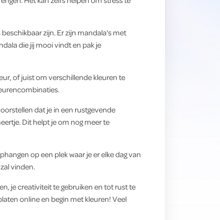
engen. Het kan zelfs helpen om stress te
 beschikbaar zijn. Er zijn mandala's met
la die jij mooi vindt en pak je
ur, of juist om verschillende kleuren te
kleurencombinaties.
voorstellen dat je in een rustgevende
eertje. Dit helpt je om nog meer te
t ophangen op een plek waar je er elke dag van
zal vinden.
je creativiteit te gebruiken en tot rust te
aten online en begin met kleuren! Veel