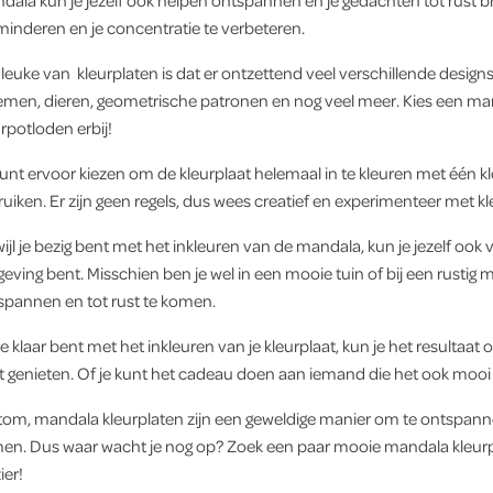
dala kun je jezelf ook helpen ontspannen en je gedachten tot rust br
minderen en je concentratie te verbeteren.
leuke van kleurplaten is dat er ontzettend veel verschillende designs
emen, dieren, geometrische patronen en nog veel meer. Kies een manda
rpotloden erbij!
unt ervoor kiezen om de kleurplaat helemaal in te kleuren met één kle
ruiken. Er zijn geen regels, dus wees creatief en experimenteer met 
ijl je bezig bent met het inkleuren van de mandala, kun je jezelf ook 
ving bent. Misschien ben je wel in een mooie tuin of bij een rustig m
spannen en tot rust te komen.
je klaar bent met het inkleuren van je kleurplaat, kun je het resultaa
t genieten. Of je kunt het cadeau doen aan iemand die het ook mooi 
tom, mandala kleurplaten zijn een geweldige manier om te ontspannen, 
en. Dus waar wacht je nog op? Zoek een paar mooie mandala kleurpl
ier!