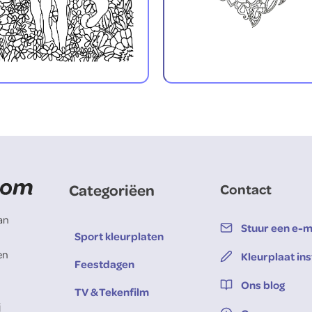
Categoriëen
Contact
van
Stuur een e-m
Sport kleurplaten
en
Kleurplaat in
Feestdagen
Ons blog
TV & Tekenfilm
j