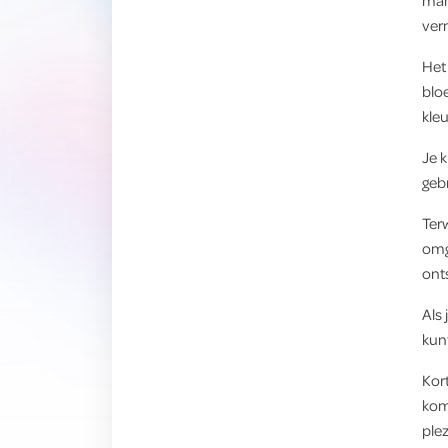
man
ver
Het 
blo
kleu
Je k
geb
Terw
omge
ont
Als 
kun
Kor
kom
plez