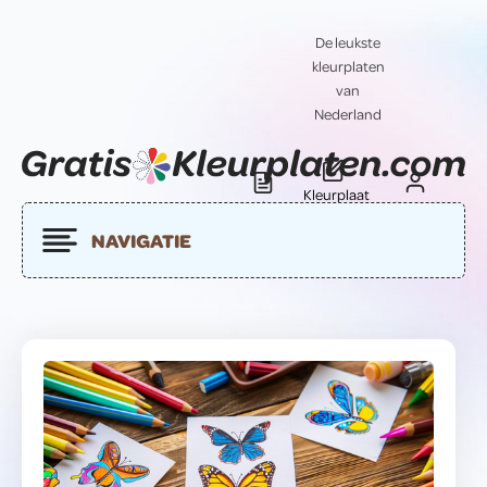
De leukste
kleurplaten
van
Nederland
Kleurplaat
Blog
Contact
insturen
NAVIGATIE