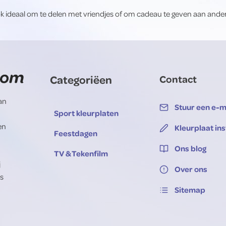
 Ook ideaal om te delen met vriendjes of om cadeau te geven aan ande
Categoriëen
Contact
van
Stuur een e-m
Sport kleurplaten
en
Kleurplaat in
Feestdagen
Ons blog
TV & Tekenfilm
j
Over ons
is
Sitemap