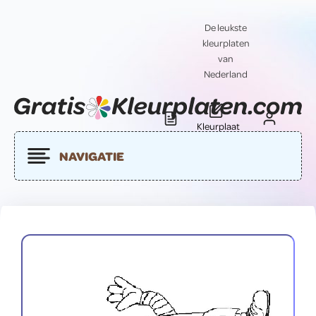
De leukste
kleurplaten
van
Nederland
Kleurplaat
Blog
Contact
insturen
NAVIGATIE