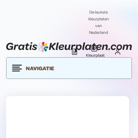
De leukste
kleurplaten
van
Nederland
Kleurplaat
Blog
Contact
insturen
NAVIGATIE