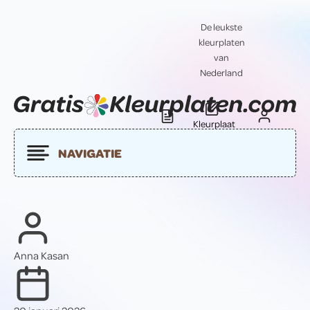
De leukste
kleurplaten
van
Nederland
Kleurplaat
Blog
Contact
insturen
NAVIGATIE
Anna Kasan