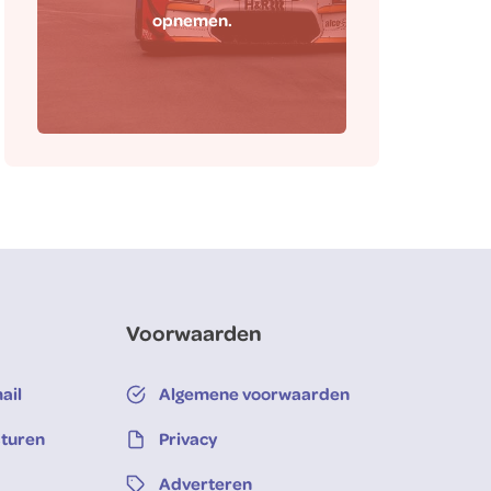
opnemen.
Contact
Voorwaarden
ail
Algemene voorwaarden
sturen
Privacy
Adverteren