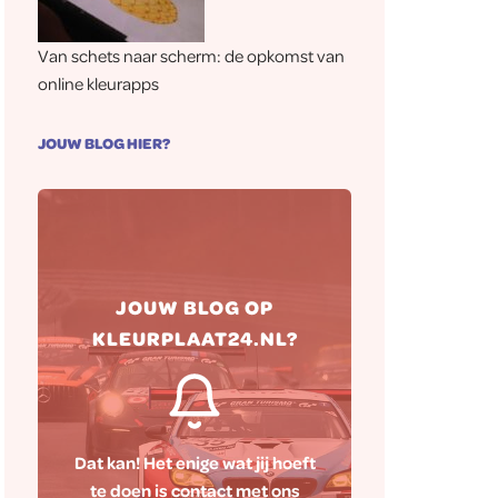
Van schets naar scherm: de opkomst van
online kleurapps
JOUW BLOG HIER?
Hierna zorgen wij ervoor
JOUW BLOG OP
dat jouw blog naar wens op
KLEURPLAAT24.NL?
onze website
gepubliceerd wordt.
Dat kan! Het enige wat jij hoeft
te doen is contact met ons