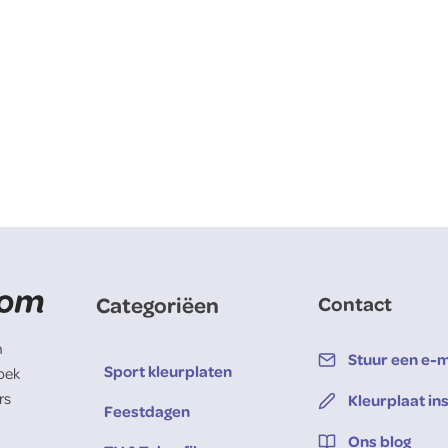
Categoriëen
Contact
n
Stuur een e-m
Sport kleurplaten
oek
rs
Kleurplaat in
Feestdagen
Ons blog