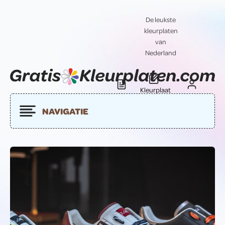
De leukste
kleurplaten
van
Nederland
Kleurplaat
Blog
Contact
insturen
NAVIGATIE