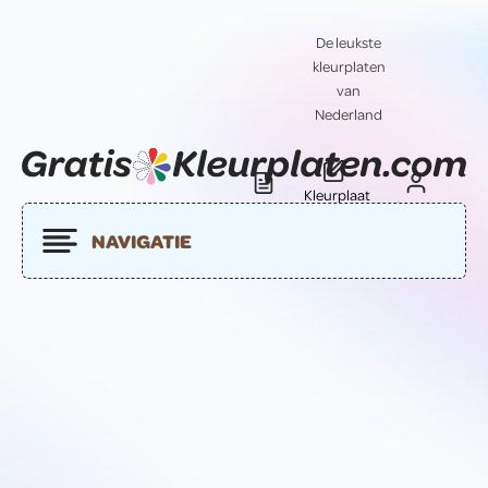
De leukste
kleurplaten
van
Nederland
Kleurplaat
Blog
Contact
insturen
NAVIGATIE