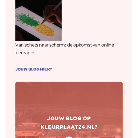
Van schets naar scherm: de opkomst van online
kleurapps
JOUW BLOG HIER?
Hierna zorgen wij ervoor dat jouw
JOUW BLOG OP
blog naar wens op onze website
KLEURPLAAT24.NL?
gepubliceerd wordt.