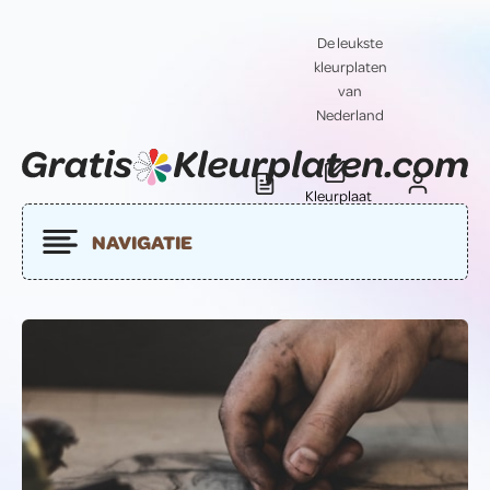
De leukste
kleurplaten
van
Nederland
Kleurplaat
Blog
Contact
insturen
NAVIGATIE