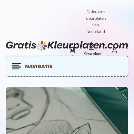
De leukste
kleurplaten
van
Nederland
Kleurplaat
Blog
Contact
insturen
NAVIGATIE