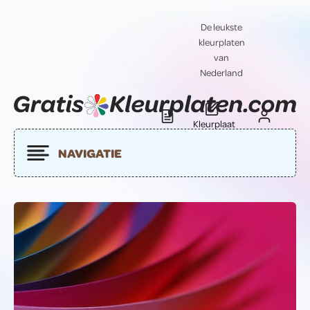
De leukste
kleurplaten
van
Nederland
Kleurplaat
Blog
Contact
insturen
NAVIGATIE